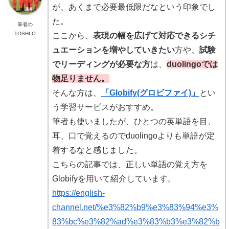
が、あくまで必要最低限だなという印象でし
た。
筆者の
TOSHI.O
ここから、
表現の幅を広げて対応できるシチ
ュエーションを増やしていきたい
方や、
試験
でリーディングが必要な方
は、
duolingoでは
物足りません。
そんな方は、
「Globify(グロビファイ)」
とい
う学習サービスがおすすめ。
筆者も使いましたが、ひとつの英単語を目、
耳、口で覚えるのでduolingoよりも単語が定
着するなと感じました。
こちらの記事では、正しい単語の覚え方を
Globifyを用いて紹介しています。
https://english-
channel.net/%e3%82%b9%e3%83%94%e3%
83%bc%e3%82%ad%e3%83%b3%e3%82%b