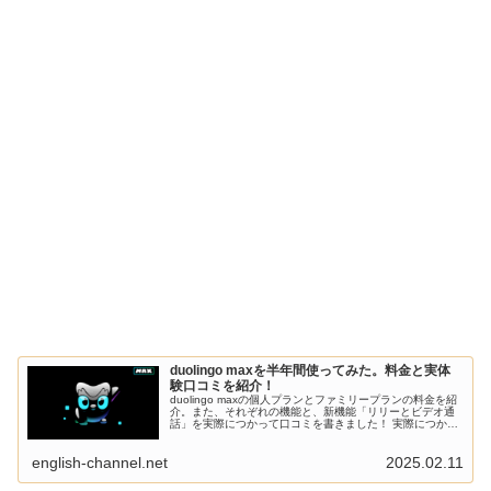
duolingo maxを半年間使ってみた。料金と実体
験口コミを紹介！
duolingo maxの個人プランとファミリープランの料金を紹
介。また、それぞれの機能と、新機能「リリーとビデオ通
話」を実際につかって口コミを書きました！ 実際につかっ
た筆者のリアルな口コミで、有料版maxを使うべきかどう
かを判断することができます。
english-channel.net
2025.02.11