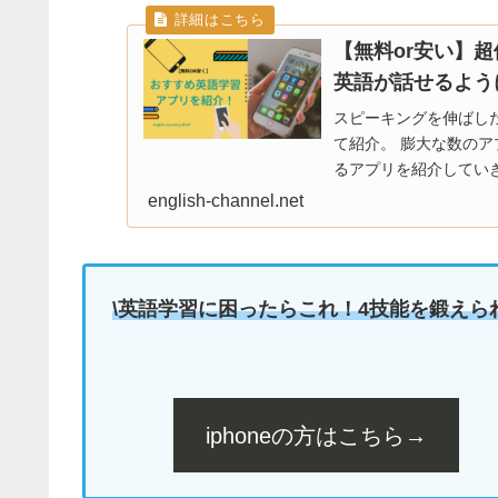
【無料or安い】
英語が話せるよう
スピーキングを伸ばし
て紹介。 膨大な数の
るアプリを紹介してい
えば効率的に「ペラペ
english-channel.net
\英語学習に困ったらこれ！4技能を鍛えら
iphoneの方はこちら→