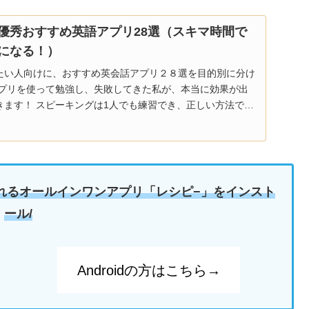
超優秀おすすめ英語アプリ28選（スキマ時間で
になる！）
たい人向けに、おすすめ英会話アプリ２８選を目的別に分け
アプリを使って勉強し、失敗してきた私が、本当に効果が出
きます！ スピーキングは1人でも練習でき、正しい方法で行
ラ」な状態になりますよ！
れるオールインワンアプリ「レシピ−」をインスト
ール/
Androidの方はこちら→