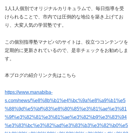
1人1人個別でオリジナルカリキュラムで、毎日指導を受
けられることで、市内では圧倒的な地位を築き上げてお
り、大変人気の学習塾です。
この個別指導塾マナビバのサイトは、役立つコンテンツを
定期的に更新されているので、是非チェックをお勧めしま
す。
本ブログの紹介リンク先はこちら
https://www.manabiba-
s.com/news/%e8%8b%b1%e4%bc%9a%e8%a9%b1%e5
%88%9d%e5%bf%83%e8%80%85%e3%81%ae%e3%81
%9f%e3%82%81%e3%81%ae%e3%82%b9%e3%83%94
%e3%83%bc%e3%82%ad%e3%83%b3%e3%82%b0%e5